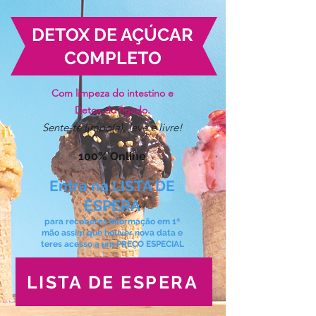
DETOX DE AÇÚCAR
COMPLETO
Com limpeza do intestino e
Detox do fígado.
Sente-te limpo(a), leve e livre!
100% Online
Entra na LISTA DE
ESPERA
para receberes informação em 1ª
mão assim que houver nova data e
teres acesso a um PREÇO ESPECIAL
LISTA DE ESPERA