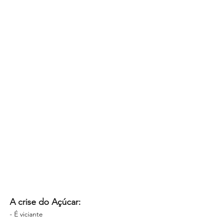
Dias 1 a 7
Preparação
(apoio em grupo privado)
Dias 8 a 14
Detox (apoio em grupo privado)
Dia 14
Sessão final em direto
A crise do Açúcar:
- É viciante