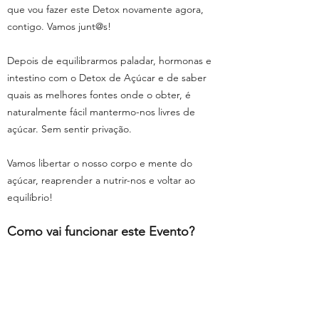
que vou fazer este Detox novamente agora,
contigo. Vamos junt@s!
Depois de equilibrarmos paladar, hormonas e
intestino com o Detox de Açúcar e de saber
quais as melhores fontes onde o obter, é
naturalmente fácil mantermo-nos livres de
açúcar. Sem sentir privação.
Vamos libertar o nosso corpo e mente do
açúcar, reaprender a nutrir-nos e voltar ao
equilíbrio!
Como vai funcionar este Evento?
Dia 1
Aula em direto
(fica gravada)