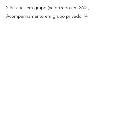
2 Sessões em grupo (valorizado em 260€)
Acompanhamento em grupo privado 14
dias (valorizado em 325€)
Protocolo Detox de Açúcar Completo
exclusivo da Dra. Rita (valorizado em
555€)
*BÓNUS #1:
Planners de refeições
(valorizado em 30€)
*BÓNUS #2:
Lista de açúcares escondidos
(valorizado em 15€)
*BÓNUS #3:
Lista de alternativas
saudáveis (valorizado em 15€)
_______________________________​
TOTAL = 1200€.
ENTRA NA LISTA DE ESPERA E TEM
ACESSO A UM PREÇO ESPECIAL!