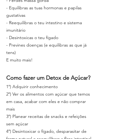
- Perdes massa gorda
- Equilibras as tuas hormonas e papilas
gustativas
- Reequilibras o teu intestino e sistema
imunitário
- Desintoxicas o teu fígado
- Prevines doenças (e equilibras as que já
tens)
E muito mais!
Como fazer um Detox de Açúcar?
​1º) Adquirir conhecimento
2º) Ver os alimentos com açúcar que temos
em casa, acabar com eles e não comprar
mais
3º) Planear receitas de snacks e refeições
sem açúcar
4º) Desintoxicar o fígado, desparasitar de
forma natural e reequilibrar a flora intestinal​​